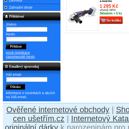
Zahrada
1 619 Kč
1 295 Kč
Zahradní stroje
včetně DPH
Skladem > 5 ks
Přihlášení
Jméno
Heslo
nová registrace
zapomenuté heslo
Emailový zpravodaj
Váš email
Informace o novinkách a akcích
na Váš email.
Ověřené internetové obchody
|
Sh
cen ušetřím.cz
|
Internetový Kata
originální dárky
k narozeninám pro 