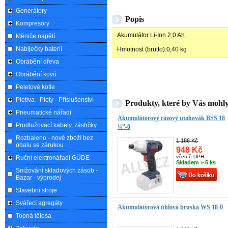
Generátory
Popis
Kompresory
Akumulátor Li-Ion 2,0 Ah.
Měniče napětí
Nabíječky baterií
Hmotnost (brutto):0,40 kg
Obrábění dřeva
Obrábění kovů
Peletové kotle
Pletiva - Ploty - Příslušenství
Produkty, které by Vás mohly
Pneumatické nářadí
Akumulátorový rázový utahovák BSS 18
Prodlužovací kabely, zástrčky
¼”-0
Rozbaleno - nové zboží bez
1 186 Kč
obalu se zárukou
948 Kč
včetně DPH
Ruční elektronářadí GÜDE
Skladem > 5 ks
Snižování skladových zásob -
Bazar - výprodej
Stavební stroje
Svářecí agregáty
Akumulátorová úhlová bruska WS 18-0
Topná tělesa