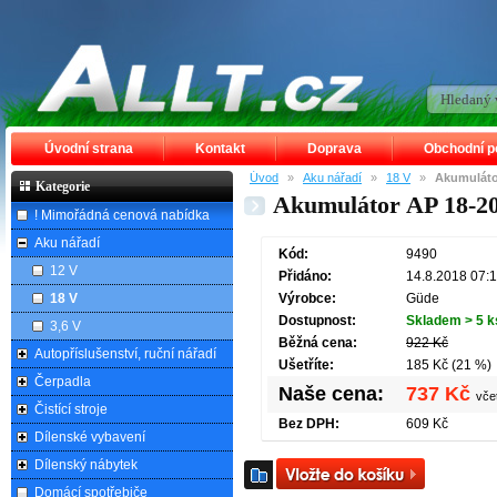
Úvodní strana
Kontakt
Doprava
Obchodní 
Úvod
»
Aku nářadí
»
18 V
»
Akumuláto
Kategorie
Akumulátor AP 18-2
! Mimořádná cenová nabídka
Aku nářadí
Kód:
9490
12 V
Přidáno:
14.8.2018 07:
18 V
Výrobce:
Güde
Dostupnost:
Skladem > 5 k
3,6 V
Běžná cena:
922 Kč
Autopříslušenství, ruční nářadí
Ušetříte:
185 Kč (21 %)
Čerpadla
Naše cena:
737 Kč
vče
Čistící stroje
Bez DPH:
609 Kč
Dílenské vybavení
Dílenský nábytek
Domácí spotřebiče