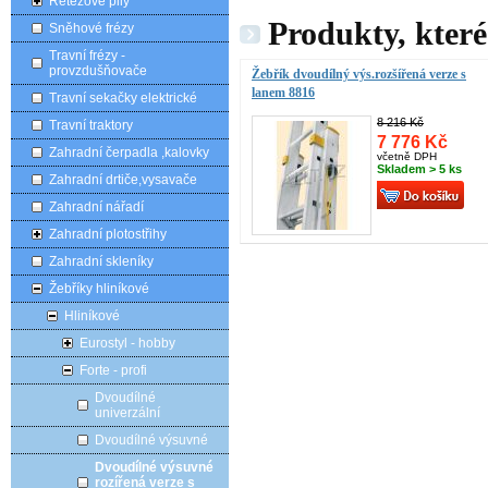
Řetězové pily
Produkty, které
Sněhové frézy
Travní frézy -
provzdušňovače
Žebřík dvoudílný výs.rozšířená verze s
lanem 8816
Travní sekačky elektrické
8 216 Kč
Travní traktory
7 776 Kč
Zahradní čerpadla ,kalovky
včetně DPH
Skladem > 5 ks
Zahradní drtiče,vysavače
Zahradní nářadí
Zahradní plotostřihy
Zahradní skleníky
Žebříky hliníkové
Hliníkové
Eurostyl - hobby
Forte - profi
Dvoudílné
univerzální
Dvoudílné výsuvné
Dvoudílné výsuvné
rozířená verze s