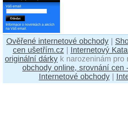
Váš email
Informace o novinkách a akcích
na Váš email.
Ověřené internetové obchody
|
Sh
cen ušetřím.cz
|
Internetový Kata
originální dárky
k narozeninám pro 
obchody online, srovnání cen
Internetové obchody
|
Int