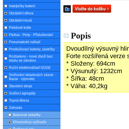
Nabíječky baterií
Obrábění dřeva
Obrábění kovů
Peletové kotle
Popis
Pletiva - Ploty - Příslušenství
Pneumatické nářadí
Dvoudílný výsuvný hli
Prodlužovací kabely, zástrčky
Forte rozšířená verze
Rozbaleno - nové zboží bez
obalu se zárukou
* Složeny: 694cm
Ruční elektronářadí GÜDE
* Výsunutý: 1232cm
Snižování skladových zásob -
* Šířka: 48cm
Bazar - výprodej
* Váha: 40,2kg
Stavební stroje
Svářecí agregáty
Topná tělesa
Zahrada
Bubnové sekačky
Křovinořezy vyžínače