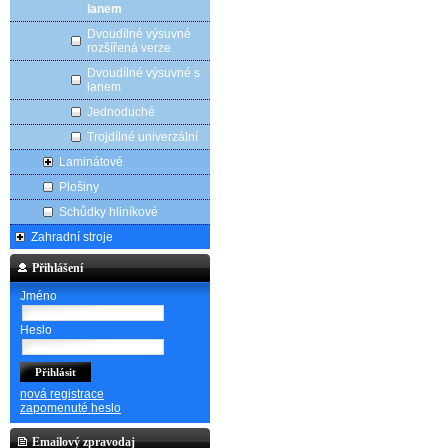
lanem
Dvoudílné výsuvné
rozšířená verze
Dvoudílné výsuvné s
lanem
Jednoduché
Trojdílné univerzální
Laminátové
Plošiny
Schůdky hliníkové
Zahradní stroje
Přihlášení
Jméno
Heslo
nová registrace
zapomenuté heslo
Emailový zpravodaj