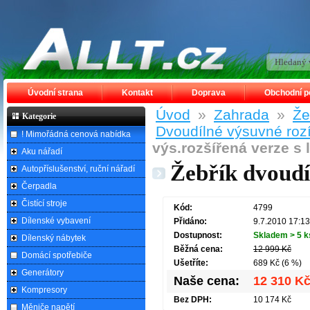
Úvodní strana
Kontakt
Doprava
Obchodní 
Úvod
»
Zahrada
»
Že
Kategorie
Dvoudílné výsuvné roz
! Mimořádná cenová nabídka
výs.rozšířená verze s
Aku nářadí
Žebřík dvoudí
Autopříslušenství, ruční nářadí
Čerpadla
Čistící stroje
Kód:
4799
Dílenské vybavení
Přidáno:
9.7.2010 17:13
Dostupnost:
Skladem > 5 k
Dílenský nábytek
Běžná cena:
12 999 Kč
Domácí spotřebiče
Ušetříte:
689 Kč (6 %)
Generátory
Naše cena:
12 310 K
Kompresory
Bez DPH:
10 174 Kč
Měniče napětí