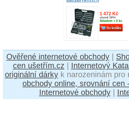
plast.kufr PROTECO
1 472 Kč
včetně DPH
Skladem > 5 ks
Ověřené internetové obchody
|
Sh
cen ušetřím.cz
|
Internetový Kata
originální dárky
k narozeninám pro 
obchody online, srovnání cen
Internetové obchody
|
Int