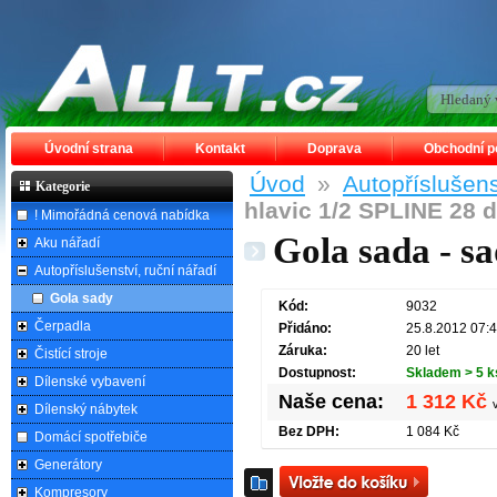
Úvodní strana
Kontakt
Doprava
Obchodní 
Úvod
»
Autopříslušens
Kategorie
hlavic 1/2 SPLINE 28 dí
! Mimořádná cenová nabídka
Gola sada - sa
Aku nářadí
Autopříslušenství, ruční nářadí
Gola sady
Kód:
9032
Čerpadla
Přidáno:
25.8.2012 07:
Záruka:
20 let
Čistící stroje
Dostupnost:
Skladem > 5 k
Dílenské vybavení
Naše cena:
1 312 Kč
Dílenský nábytek
Bez DPH:
1 084 Kč
Domácí spotřebiče
Generátory
Kompresory