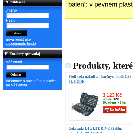
Přihlášení
balení: v pevném plas
Jméno
Heslo
nová registrace
zapomenuté heslo
Emailový zpravodaj
Váš email
Produkty, které
Profi sada nářadí a nástrčných klíčů GSS
Informace o novinkách a akcích
81, GÜDE
na Váš email.
3 123 Kč
včetně DPH
Skladem > 5 ks
Gola sada 1/4 a 1/2 DRIVE 82 dílů,