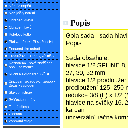
Měniče napětí
Nabíječky baterií
Popis
Obrábění dřeva
Obrábění kovů
Gola sada - sada hlavi
Peletové kotle
Popis:
Pletiva - Ploty - Příslušenství
Pneumatické nářadí
Prodlužovací kabely, zástrčky
Sada obsahuje:
Rozbaleno - nové zboží bez
hlavice 1/2 SPLINE 8, 9
obalu se zárukou
27, 30, 32 mm
Ruční elektronářadí GÜDE
hlavice 1/2 prodlouž
Snižování skladových zásob -
Bazar - výprodej
prodloužení 125, 250
Stavební stroje
redukce 3/8 (F) x 1/2 
Svářecí agregáty
hlavice na svíčky 16,
Topná tělesa
kardan
Zahrada
univerzální ráčna kom
Zahradní stroje