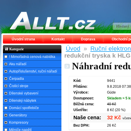
Úvodní strana
Kontakt
Doprava
Obchodní 
Úvod
»
Ruční elektro
Kategorie
redukční tryska k HLG
! Mimořádná cenová nabídka
Náhradní red
Aku nářadí
Autopříslušenství, ruční nářadí
Čerpadla
Kód:
9441
Čistící stroje
Přidáno:
9.8.2018 07:38
Výrobce:
Güde
Dílenské vybavení
Dostupnost:
Skladem > 5 k
Dílenský nábytek
Běžná cena:
40 Kč
Domácí spotřebiče
Ušetříte:
8 Kč (20 %)
Generátory
Naše cena:
32 Kč
včet
Kompresory
Bez DPH:
26 Kč
Měniče napětí