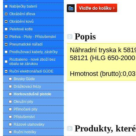
Nabíječky baterií
Obrábění dřeva
Obrábění kovů
Peletové kotle
Popis
Pletiva - Ploty - Příslušenství
Pneumatické nářadí
Náhradní tryska k 58
Prodlužovací kabely, zástrčky
58121 (HLG 650-2000 
Rozbaleno - nové zboží bez
obalu se zárukou
Ruční elektronářadí GÜDE
Hmotnost (brutto):0,03
Brusky Güde
Drážkovací frézy
Horkovzdušné pistole
Okružní pily
Přímočaré pily
Příslušenství
Rázové utahováky
Produkty, které
Ruční hoblíky