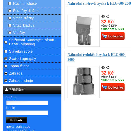
Ruční míchače
Náhradní směrová tryska k HLG 600-200
Řezačky dlaždic
40 Kč
Vrchní frézky
32 Kč
Vrtací kladiva
včetně DPH
Skladem > 5 ks
Vrtačky
Snižování skladových zásob -
Bazar - výprodej
Stavební stroje
Náhradní redukční tryska k HLG 600-
Svářecí agregáty
2000
Topná tělesa
40 Kč
32 Kč
Zahrada
včetně DPH
Skladem > 5 ks
Zahradní stroje
Přihlášení
Jméno
Heslo
nová registrace
zapomenuté heslo