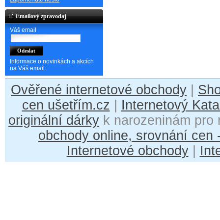
Emailový zpravodaj
Váš email
Informace o novinkách a akcích
na Váš email.
Ověřené internetové obchody
|
Sh
cen ušetřím.cz
|
Internetový Kata
originální dárky
k narozeninám pro 
obchody online, srovnání cen
Internetové obchody
|
Int