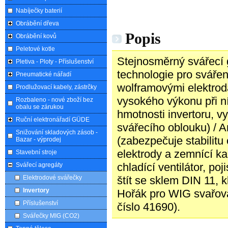
Nabíječky baterií
Obrábění dřeva
Popis
Obrábění kovů
Peletové kotle
Stejnosměrný svářecí g
Pletiva - Ploty - Příslušenství
technologie pro sváře
Pneumatické nářadí
wolframovými elektro
Prodlužovací kabely, zástrčky
vysokého výkonu při n
Rozbaleno - nové zboží bez
obalu se zárukou
hmotnosti invertoru, 
Ruční elektronářadí GÜDE
svářecího oblouku) / An
Snižování skladových zásob -
(zabezpečuje stabilitu
Bazar - výprodej
elektrody a zemnící ka
Stavební stroje
chladící ventilátor, po
Svářecí agregáty
Elektrodové svářečky
štít se sklem DIN 11, 
Invertory
Hořák pro WIG svařován
Příslušenství
číslo 41690).
Svářečky MIG (CO2)