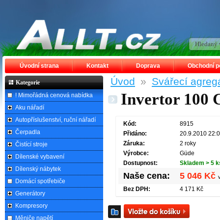
Úvodní strana
Kontakt
Doprava
Obchodní 
Úvod
»
Svářecí agreg
Kategorie
Invertor 100
! Mimořádná cenová nabídka
Aku nářadí
Autopříslušenství, ruční nářadí
Kód:
8915
Čerpadla
Přidáno:
20.9.2010 22:
Záruka:
2 roky
Čistící stroje
Výrobce:
Güde
Dílenské vybavení
Dostupnost:
Skladem > 5 k
Dílenský nábytek
Naše cena:
5 046 Kč
Domácí spotřebiče
Bez DPH:
4 171 Kč
Generátory
Kompresory
Měniče napětí