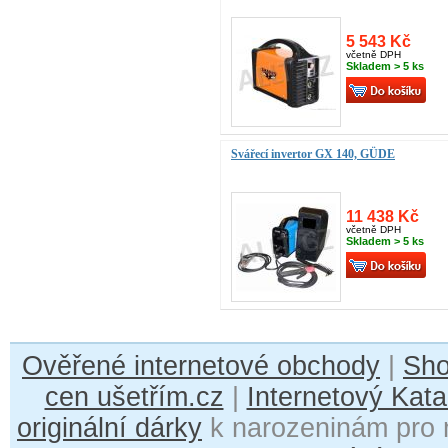
5 543 Kč
včetně DPH
Skladem > 5 ks
Svářecí invertor GX 140, GÜDE
11 438 Kč
včetně DPH
Skladem > 5 ks
Ověřené internetové obchody
|
Sh
cen ušetřím.cz
|
Internetový Kata
originální dárky
k narozeninám pro 