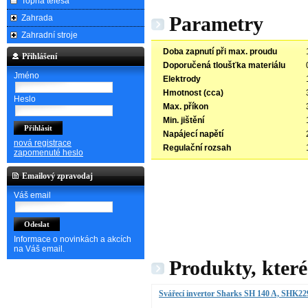
Topná tělesa
Parametry
Zahrada
Zahradní stroje
Doba zapnutí při max. proudu
Přihlášení
Doporučená tloušťka materiálu
Jméno
Elektrody
Hmotnost (cca)
Heslo
Max. příkon
Min. jištění
Napájecí napětí
nová registrace
Regulační rozsah
zapomenuté heslo
Emailový zpravodaj
Váš email
Informace o novinkách a akcích
na Váš email.
Produkty, které
Svářecí invertor Sharks SH 140 A, SHK22