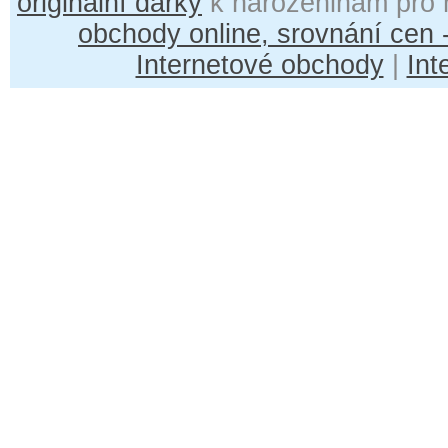
originální dárky
k narozeninám pro 
obchody online, srovnání cen
Internetové obchody
|
Int