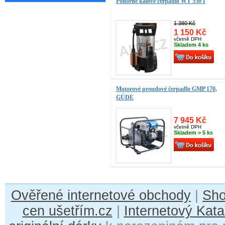
Ponorné kalové čerpadlo WT 550 I
1 380 Kč
1 150 Kč
včetně DPH
Skladem 4 ks
Motorové proudové čerpadlo GMP 170,
GÜDE
7 945 Kč
včetně DPH
Skladem > 5 ks
Ověřené internetové obchody
|
Sh
cen ušetřím.cz
|
Internetový Kata