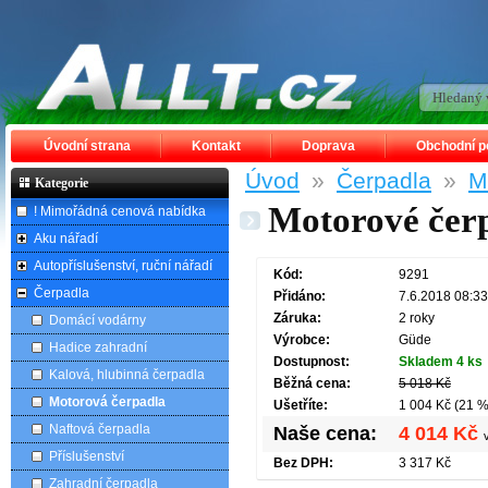
Úvodní strana
Kontakt
Doprava
Obchodní 
Úvod
»
Čerpadla
»
M
Kategorie
Motorové čer
! Mimořádná cenová nabídka
Aku nářadí
Autopříslušenství, ruční nářadí
Kód:
9291
Čerpadla
Přidáno:
7.6.2018 08:33
Záruka:
2 roky
Domácí vodárny
Výrobce:
Güde
Hadice zahradní
Dostupnost:
Skladem 4 ks
Kalová, hlubinná čerpadla
Běžná cena:
5 018 Kč
Motorová čerpadla
Ušetříte:
1 004 Kč (21 %
Naftová čerpadla
Naše cena:
4 014 Kč
Příslušenství
Bez DPH:
3 317 Kč
Zahradní čerpadla