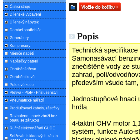
Čistící stroje
Dílenské vybavení
Dílenský nábytek
Domácí spotřebiče
Popis
Generátory
Kompresory
Technická specifikace
Měniče napětí
Samonasávací benzinov
Nabíječky baterií
znečištěné vody ze stu
Obrábění dřeva
zahrad, polí/odvodňov
Obrábění kovů
především všude tam, k
Peletové kotle
Pletiva - Ploty - Příslušenství
Jednostupňové hnací ús
Pneumatické nářadí
hrdla.
Prodlužovací kabely, zástrčky
Rozbaleno - nové zboží bez
obalu se zárukou
4-taktní OHV motor 1,1 
Ruční elektronářadí GÜDE
systém, funkce Auto-st
Snižování skladových zásob -
hladiny olejové náplně