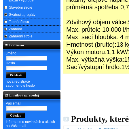
Bazar - výprodej
průměrná spotřeba 0,7 
Stavební stroje
Svářecí agregáty
Zdvihový objem válce
Topná tělesa
Max. průtok: 10.000 l/
Zahrada
Max. sací hloubka: 4 
Zahradní stroje
Hmotnost (brutto):13 k
Přihlášení
Výkon motoru:1,1 kW/
Jméno
Max. výtlačná výška:1
Heslo
Sací/výstupní hrdlo:1
nová registrace
zapomenuté heslo
Emailový zpravodaj
Váš email
Produkty, které
Informace o novinkách a akcích
na Váš email.