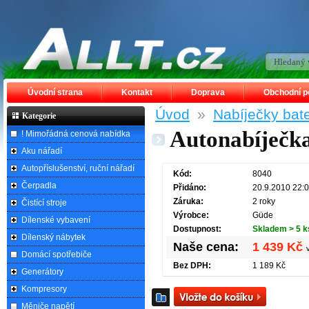
Úvodní strana
Kontakt
Doprava
Obchodní 
Úvod
»
Nabíječky bate
Kategorie
Autonabíječk
! Mimořádná cenová nabídka
Aku nářadí
Autopříslušenství, ruční nářadí
Kód:
8040
Čerpadla
Přidáno:
20.9.2010 22:
Záruka:
2 roky
Čistící stroje
Výrobce:
Güde
Dílenské vybavení
Dostupnost:
Skladem > 5 k
Dílenský nábytek
Naše cena:
1 439 Kč
Domácí spotřebiče
Bez DPH:
1 189 Kč
Generátory
Kompresory
Měniče napětí