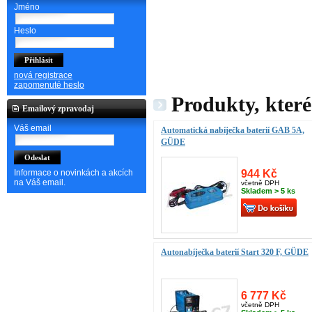
Jméno
Heslo
nová registrace
zapomenuté heslo
Produkty, které
Emailový zpravodaj
Váš email
Automatická nabíječka baterií GAB 5A,
GÜDE
944 Kč
Informace o novinkách a akcích
na Váš email.
včetně DPH
Skladem > 5 ks
Autonabíječka baterií Start 320 F, GÜDE
6 777 Kč
včetně DPH