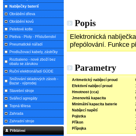
Nabíječky baterií
Obrábění dřeva
Popis
Obrábění kovů
Peletové kotle
Elektronická nabíječka
Pletiva - Ploty - Příslušenství
přepólování. Funkce př
Pneumatické nářadí
Prodlužovací kabely, zástrčky
Rozbaleno - nové zboží bez
obalu se zárukou
Parametry
Ruční elektronářadí GÜDE
Snižování skladových zásob -
Aritmetický nabíjecí proud
Bazar - výprodej
Efektivní nabíjecí proud
Stavební stroje
Hmotnost (cca)
Jmenovitá kapacita
Svářecí agregáty
Minimální kapacita baterie
Topná tělesa
Nabíjecí napětí
Zahrada
Pojistka
Zahradní stroje
Příkon
Přípojka
Přihlášení