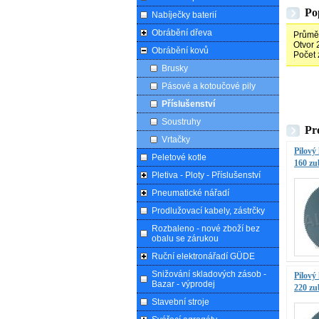
Po
Nabíječky baterií
Obrábění dřeva
Průmě
Otvor
Obrábění kovů
Počet 
Brusky
Pásové a kotoučové pily
Příslušenství
Soustruhy
Pr
Vrtačky
Pilový
Peletové kotle
160 z
Pletiva - Ploty - Příslušenství
Pneumatické nářadí
Prodlužovací kabely, zástrčky
Rozbaleno - nové zboží bez
obalu se zárukou
Ruční elektronářadí GÜDE
Snižování skladových zásob -
Pilový
Bazar - výprodej
220 z
Stavební stroje