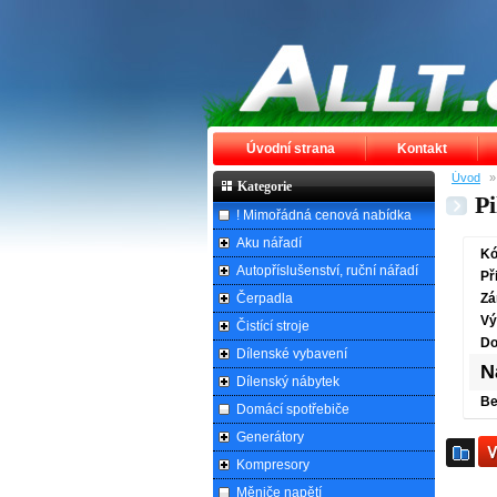
Úvodní strana
Kontakt
Úvod
Kategorie
P
! Mimořádná cenová nabídka
Aku nářadí
Kó
Autopříslušenství, ruční nářadí
Př
Čerpadla
Zá
Vý
Čistící stroje
Do
Dílenské vybavení
N
Dílenský nábytek
Be
Domácí spotřebiče
Generátory
Kompresory
Měniče napětí