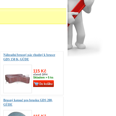
Náhradní brusný pás vhodný k brusce
GDS 150 K, GÜDE
115 Kč
včetně DPH
Skladem > 5 ks
Brusný kotouč pro brusku GDS 200,
GÜDE