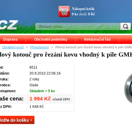
Nákupní košík
0 ks
zboží:
0 Kč
Doprava
Obchodní podmínky
Reklamační řád
»
Obrábění kovů
»
Příslušenství
»
Pilový kotouč pro řezání kovu vhodný k pile GM
ilový kotouč pro řezání kovu vhodný k pile G
d:
8511
idáno:
20.9.2010 22:06:16
ruka:
2 roky
robce:
Güde
stupnost:
Skladem > 5 ks
aše cena:
1 994 Kč
včetně DPH
z DPH:
1 648 Kč