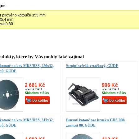
pis
r pilového kotouče 355 mm
 25,4 mm
zubů 80
odukty, které by Vás mohly také zajímat
 kotouč na kov MKS/HSS, 250x32,
Strojní svěrák vrtačkový, GÜDE
ubů, GÜDE
2 661 Kč
906 Kč
včetně DPH
včetně DPH
Skladem > 5 ks
Skladem > 5 ks
 kotouč na kov MKS/HSS, 315x32,
Brusný kotouč pro brusku GDS 200/
ubů, GÜDE
zrnitost 80, GÜDE