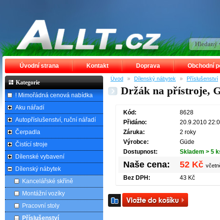
Úvodní strana
Kontakt
Doprava
Obchodní 
Úvod
»
Dílenský nábytek
»
Příslušenství
Kategorie
Držák na přístroje,
! Mimořádná cenová nabídka
Aku nářadí
Kód:
8628
Autopříslušenství, ruční nářadí
Přidáno:
20.9.2010 22:
Čerpadla
Záruka:
2 roky
Výrobce:
Güde
Čistící stroje
Dostupnost:
Skladem > 5 k
Dílenské vybavení
Naše cena:
52 Kč
včet
Dílenský nábytek
Bez DPH:
43 Kč
Kancelářské skříně
Montážní vozíky
Pracovní stoly
Příslušenství