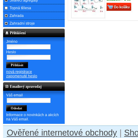
Svářecí agregáty
Topná tělesa
Zahrada
Zahradní stroje
Přihlášení
Jméno
Heslo
nová registrace
zapomenuté heslo
Emailový zpravodaj
Váš email
Informace o novinkách a akcích
na Váš email.
Ověřené internetové obchody
|
Sh