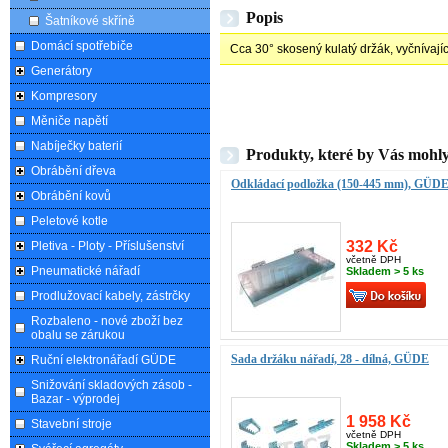
Popis
Šatníkové skříně
Domácí spotřebiče
Cca 30° skosený kulatý držák, vyčnívají
Generátory
Kompresory
Měniče napětí
Nabíječky baterií
Produkty, které by Vás mohly
Obrábění dřeva
Odkládací podložka (150-445 mm), GÜD
Obrábění kovů
Peletové kotle
332 Kč
Pletiva - Ploty - Příslušenství
včetně DPH
Pneumatické nářadí
Skladem > 5 ks
Prodlužovací kabely, zástrčky
Rozbaleno - nové zboží bez
obalu se zárukou
Sada držáku nářadí, 28 - dílná, GÜDE
Ruční elektronářadí GÜDE
Snižování skladových zásob -
Bazar - výprodej
1 958 Kč
Stavební stroje
včetně DPH
Skladem > 5 ks