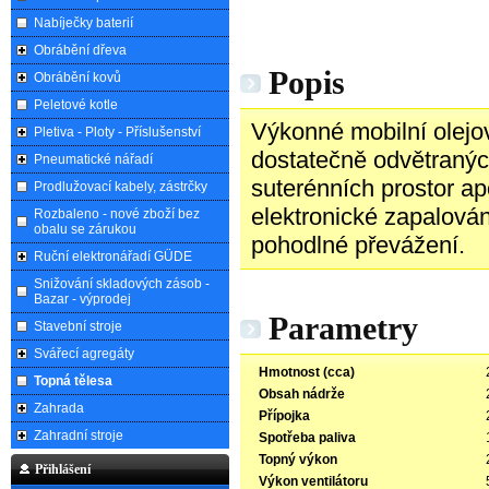
Nabíječky baterií
Obrábění dřeva
Popis
Obrábění kovů
Peletové kotle
Výkonné mobilní olejo
Pletiva - Ploty - Příslušenství
dostatečně odvětraných
Pneumatické nářadí
suterénních prostor apo
Prodlužovací kabely, zástrčky
elektronické zapalován
Rozbaleno - nové zboží bez
obalu se zárukou
pohodlné převážení.
Ruční elektronářadí GÜDE
Snižování skladových zásob -
Bazar - výprodej
Parametry
Stavební stroje
Svářecí agregáty
Hmotnost (cca)
Topná tělesa
Obsah nádrže
Zahrada
Přípojka
Zahradní stroje
Spotřeba paliva
Topný výkon
Přihlášení
Výkon ventilátoru