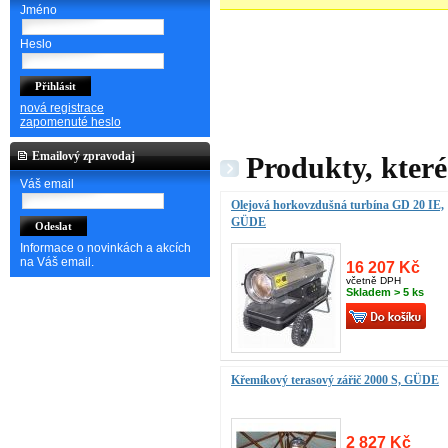
Jméno
Heslo
nová registrace
zapomenuté heslo
Emailový zpravodaj
Produkty, které
Váš email
Olejová horkovzdušná turbína GD 20 IE,
GÜDE
Informace o novinkách a akcích
na Váš email.
16 207 Kč
včetně DPH
Skladem > 5 ks
Křemíkový terasový zářič 2000 S, GÜDE
2 827 Kč