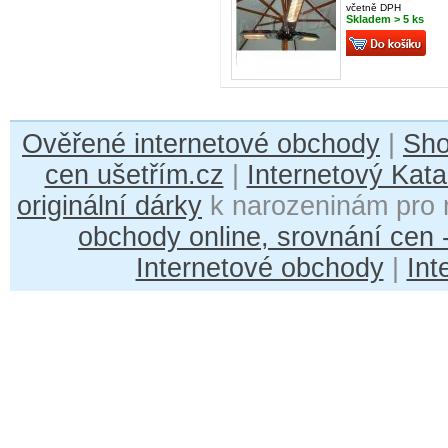
včetně DPH
Skladem > 5 ks
Ověřené internetové obchody
|
Sh
cen ušetřím.cz
|
Internetový Kata
originální dárky
k narozeninám pro 
obchody online, srovnání cen
Internetové obchody
|
Int