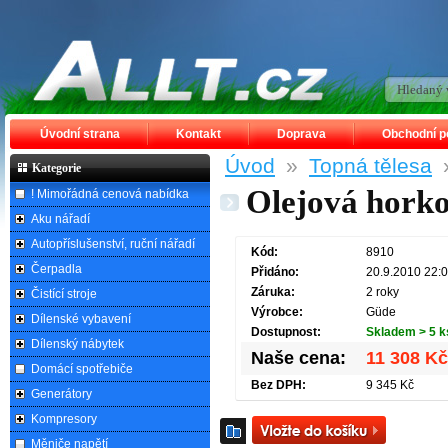
Úvodní strana
Kontakt
Doprava
Obchodní 
Úvod
»
Topná tělesa
Kategorie
Olejová hork
! Mimořádná cenová nabídka
Aku nářadí
Autopříslušenství, ruční nářadí
Kód:
8910
Čerpadla
Přidáno:
20.9.2010 22:
Záruka:
2 roky
Čistící stroje
Výrobce:
Güde
Dílenské vybavení
Dostupnost:
Skladem > 5 k
Dílenský nábytek
Naše cena:
11 308 Kč
Domácí spotřebiče
Bez DPH:
9 345 Kč
Generátory
Kompresory
Měniče napětí