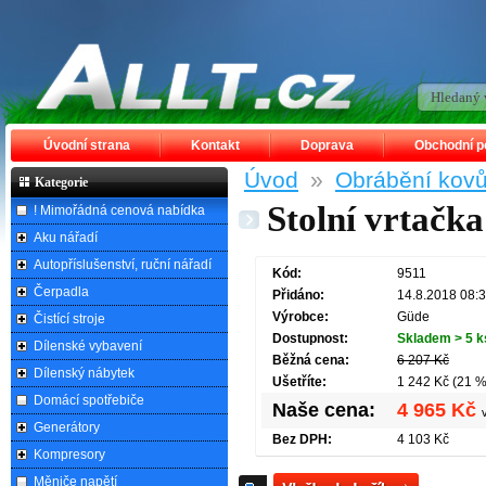
Úvodní strana
Kontakt
Doprava
Obchodní 
Úvod
»
Obrábění kov
Kategorie
Stolní vrtačk
! Mimořádná cenová nabídka
Aku nářadí
Autopříslušenství, ruční nářadí
Kód:
9511
Čerpadla
Přidáno:
14.8.2018 08:
Výrobce:
Güde
Čistící stroje
Dostupnost:
Skladem > 5 k
Dílenské vybavení
Běžná cena:
6 207 Kč
Dílenský nábytek
Ušetříte:
1 242 Kč (21 %
Domácí spotřebiče
Naše cena:
4 965 Kč
Generátory
Bez DPH:
4 103 Kč
Kompresory
Měniče napětí