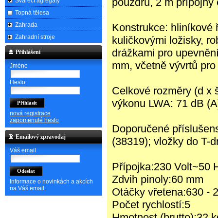
pouzdru, 2 m přípojný 
Svářecí agregáty
Topná tělesa
Zahrada
Konstrukce: hliníkové
Zahradní stroje
kuličkovými ložisky, r
drážkami pro upevnění 
Přihlášení
mm, včetně vývrtů pro 
Jméno
Heslo
Celkové rozměry (d x 
výkonu LWA: 71 dB (A),
nová registrace
zapomenuté heslo
Doporučené příslušen
Emailový zpravodaj
(38319); vložky do T-d
Váš email
Přípojka:230 Volt~50 
Zdvih pinoly:60 mm
Informace o novinkách a akcích
na Váš email.
Otáčky vřetena:630 - 2
Počet rychlostí:5
Hmotnost (brutto):32 k