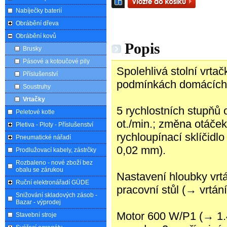
Nabíječky baterií
Obrábění dřeva
Obrábění kovů
Popis
Brusky
Pásové a kotoučové pily
Spolehlivá stolní vrtač
Příslušenství
podmínkách domácích/s
Soustruhy
Vrtačky
5 rychlostních stupňů
Peletové kotle
ot./min.; změna otáče
Pletiva - Ploty - Příslušenství
rychloupínací sklíčidl
Pneumatické nářadí
0,02 mm).
Prodlužovací kabely, zástrčky
Rozbaleno - nové zboží bez
obalu se zárukou
Nastavení hloubky vrtá
Ruční elektronářadí GÜDE
pracovní stůl (→ vrtání
Snižování skladových zásob -
Bazar - výprodej
Motor 600 W/P1 (→ 1.4
Stavební stroje