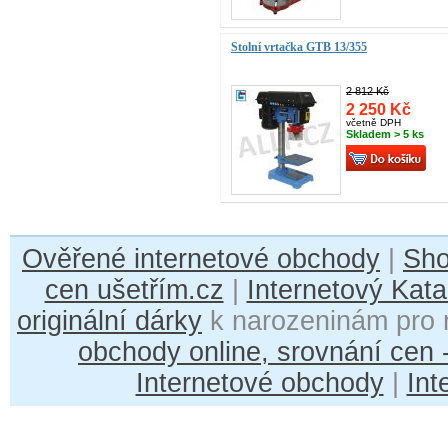
Stolní vrtačka GTB 13/355
2 812 Kč
2 250 Kč
včetně DPH
Skladem > 5 ks
Ověřené internetové obchody
|
Sh
cen ušetřím.cz
|
Internetový Kata
originální dárky
k narozeninám pro 
obchody online, srovnání cen
Internetové obchody
|
Int