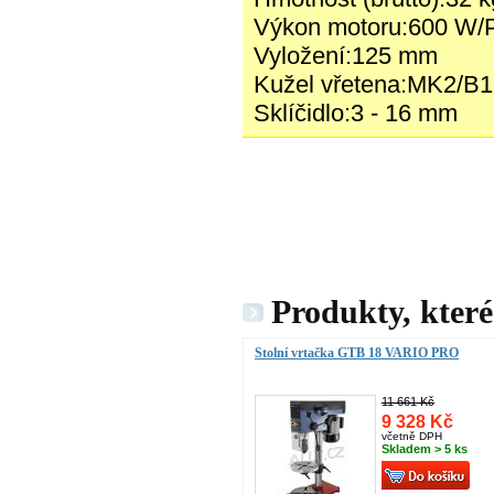
Výkon motoru:600 W/
Vyložení:125 mm
Kužel vřetena:MK2/B
Sklíčidlo:3 - 16 mm
Produkty, které
Stolní vrtačka GTB 18 VARIO PRO
11 661 Kč
9 328 Kč
včetně DPH
Skladem > 5 ks