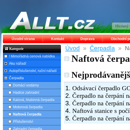
Úvodní strana
Kontakt
Doprava
Obchodní 
Úvod
»
Čerpadla
»
N
Kategorie
Naftová čerpa
! Mimořádná cenová nabídka
Aku nářadí
Autopříslušenství, ruční nářadí
Nejprodávanější
Čerpadla
Domácí vodárny
Odsávací čerpadlo G
Hadice zahradní
Čerpadlo na čerpání
Kalová, hlubinná čerpadla
Čerpadlo na čerpání 
Motorová čerpadla
Naftová stanice s po
Naftová čerpadla
Čerpadlo na čerpání
Příslušenství
Zahradní čerpadla