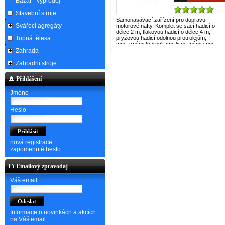
Bazar - výprodej
Stavební stroje
Samonasávací zařízení pro dopravu
Svářecí agregáty
motorové nafty. Komplet se sací hadicí o
délce 2 m, tlakovou hadicí o délce 4 m,
Topná tělesa
pryžovou hadicí odolnou proti olejům,
mosaznými tvarovkami, lisovanými spoj…
více
Zahrada
Zahradní stroje
Přihlášení
Jméno
Heslo
nová registrace
zapomenuté heslo
Emailový zpravodaj
Váš email
Informace o novinkách a akcích
na Váš email.