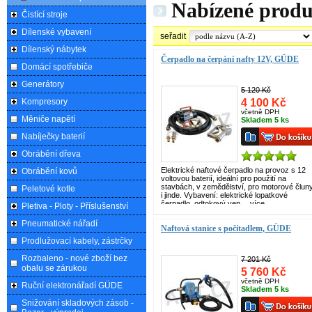
Nabízené prod
Čistící stroje
Dílenské vybavení
seřadit
Dílenský nábytek
Čerpadlo na čerpání nafty 12V, GÜDE
Domácí spotřebiče
Generátory
5 120 Kč
4 100 Kč
Kompresory
včetně DPH
Měniče napětí
Skladem 5 ks
Nabíječky baterií
Obrábění dřeva
Elektrické naftové čerpadlo na provoz s 12
Obrábění kovů
voltovou baterií, ideální pro použití na
stavbách, v zemědělství, pro motorové člun
Peletové kotle
i jinde. Vybavení: elektrické lopatkové
čerpadlo, odtokový ven…
více
Pletiva - Ploty - Příslušenství
Pneumatické nářadí
Naftová stanice s počítadlem, GÜDE
Prodlužovací kabely, zástrčky
Rozbaleno - nové zboží bez
7 201 Kč
obalu se zárukou
5 760 Kč
včetně DPH
Ruční elektronářadí GÜDE
Skladem 5 ks
Snižování skladových zásob -