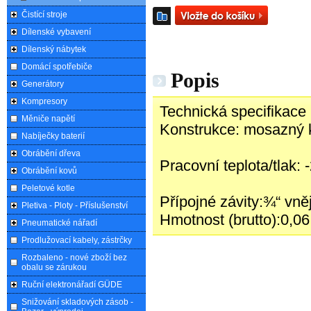
Čistící stroje
Dílenské vybavení
Dílenský nábytek
Domácí spotřebiče
Popis
Generátory
Kompresory
Technická specifikace
Měniče napětí
Konstrukce: mosazný k
Nabíječky baterií
Obrábění dřeva
Pracovní teplota/tlak: 
Obrábění kovů
Peletové kotle
Přípojné závity:¾“ vněj
Pletiva - Ploty - Příslušenství
Hmotnost (brutto):0,06
Pneumatické nářadí
Prodlužovací kabely, zástrčky
Rozbaleno - nové zboží bez
obalu se zárukou
Ruční elektronářadí GÜDE
Snižování skladových zásob -