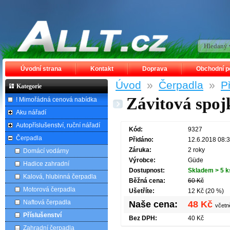
Úvodní strana
Kontakt
Doprava
Obchodní 
Úvod
»
Čerpadla
»
P
Kategorie
Závitová spo
! Mimořádná cenová nabídka
Aku nářadí
Autopříslušenství, ruční nářadí
Kód:
9327
Čerpadla
Přidáno:
12.6.2018 08:
Záruka:
2 roky
Domácí vodárny
Výrobce:
Güde
Hadice zahradní
Dostupnost:
Skladem > 5 k
Kalová, hlubinná čerpadla
Běžná cena:
60 Kč
Motorová čerpadla
Ušetříte:
12 Kč (20 %)
Naftová čerpadla
Naše cena:
48 Kč
včet
Příslušenství
Bez DPH:
40 Kč
Zahradní čerpadla