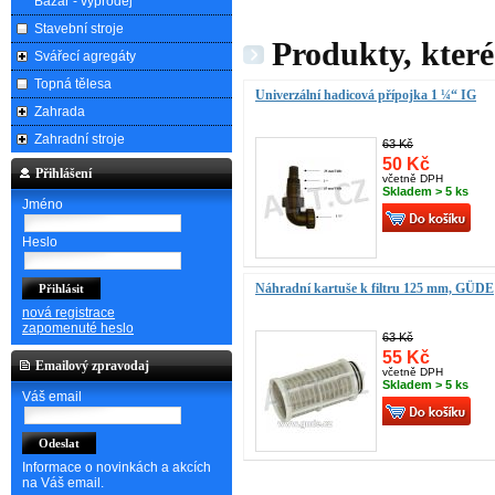
Bazar - výprodej
Stavební stroje
Produkty, které
Svářecí agregáty
Topná tělesa
Univerzální hadicová přípojka 1 ¼“ IG
Zahrada
Zahradní stroje
63 Kč
50 Kč
Přihlášení
včetně DPH
Skladem > 5 ks
Jméno
Heslo
Náhradní kartuše k filtru 125 mm, GÜDE
nová registrace
zapomenuté heslo
63 Kč
55 Kč
Emailový zpravodaj
včetně DPH
Skladem > 5 ks
Váš email
Informace o novinkách a akcích
na Váš email.