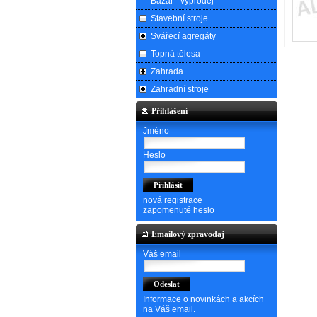
Bazar - výprodej
Stavební stroje
Svářecí agregáty
Topná tělesa
Zahrada
Zahradní stroje
Přihlášení
Jméno
Heslo
nová registrace
zapomenuté heslo
Emailový zpravodaj
Váš email
Informace o novinkách a akcích
na Váš email.