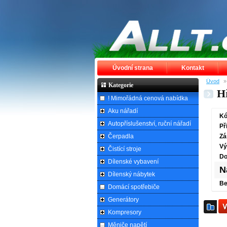
Úvodní strana
Kontakt
Úvod
Kategorie
H
! Mimořádná cenová nabídka
Aku nářadí
Kó
Autopříslušenství, ruční nářadí
Př
Čerpadla
Zá
Vý
Čistící stroje
Do
Dílenské vybavení
N
Dílenský nábytek
Be
Domácí spotřebiče
Generátory
Kompresory
Měniče napětí