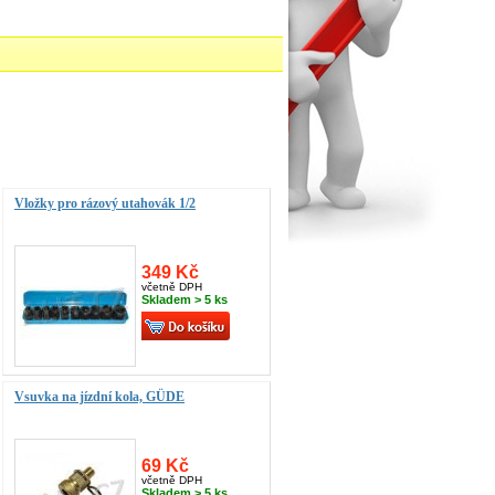
Vložky pro rázový utahovák 1/2
349 Kč
včetně DPH
Skladem > 5 ks
Vsuvka na jízdní kola, GÜDE
69 Kč
včetně DPH
Skladem > 5 ks