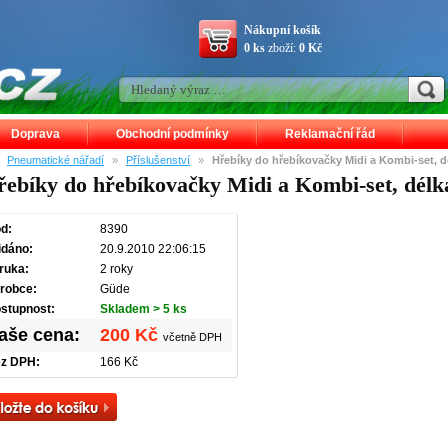
Nákupní košík
0 ks
zboží:
0 Kč
Doprava
Obchodní podmínky
Reklamační řád
»
Pneumatické nářadí
»
Příslušenství
»
Hřebíky do hřebíkovačky Midi a Kombi-set,
řebíky do hřebíkovačky Midi a Kombi-set, dé
d:
8390
idáno:
20.9.2010 22:06:15
ruka:
2 roky
robce:
Güde
stupnost:
Skladem > 5 ks
aše cena:
200 Kč
včetně DPH
z DPH:
166 Kč