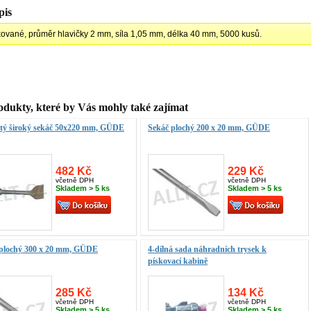
pis
ované, průměr hlavičky 2 mm, síla 1,05 mm, délka 40 mm, 5000 kusů.
odukty, které by Vás mohly také zajímat
tý široký sekáč 50x220 mm, GÜDE
Sekáč plochý 200 x 20 mm, GÜDE
482 Kč
229 Kč
včetně DPH
včetně DPH
Skladem > 5 ks
Skladem > 5 ks
 plochý 300 x 20 mm, GÜDE
4-dílná sada náhradních trysek k
pískovací kabině
285 Kč
134 Kč
včetně DPH
včetně DPH
Skladem > 5 ks
Skladem > 5 ks