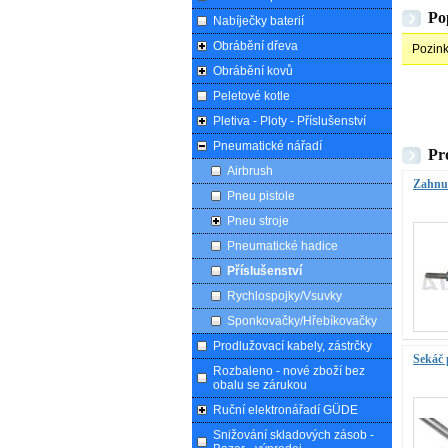
Po
Nabíječky baterií
Obrábění dřeva
Pozink
Obrábění kovů
Peletové kotle
Pletiva - Ploty - Příslušenství
Pneumatické nářadí
Pr
Airbrush
Zahnu
Pneu pistole
Pneu stroje
Pneumatické hadice
Příslušenství
Rychlospojky/Vsuvky
Sponkovačky/Hřebíkovačky
Prodlužovací kabely, zástrčky
Sekáč
Rozbaleno - nové zboží bez
obalu se zárukou
Ruční elektronářadí GÜDE
Snižování skladových zásob -