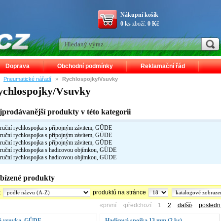
Nákupní košík
0 ks
zboží:
0 Kč
Doprava
Obchodní podmínky
Reklamační řád
»
Pneumatické nářadí
»
Rychlospojky/Vsuvky
ychlospojky/Vsuvky
jprodávanější produkty v této kategorii
ruční rychlospojka s přípojným závitem, GÜDE
ruční rychlospojka s přípojným závitem, GÜDE
ruční rychlospojka s přípojným závitem, GÜDE
ruční rychlospojka s hadicovou objímkou, GÜDE
ruční rychlospojka s hadicovou objímkou, GÜDE
bízené produkty
t
produktů na stránce
«první ‹předchozí 1
2
další›
posledn
tá vsuvka, GÜDE
Hadicová spojka 13 mm (2 ks)