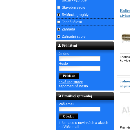
Bazar - výprodej
Stavební stroje
Hadico
Svářecí agregáty
závite
Topná tělesa
Zahrada
Zahradní stroje
Přihlášení
Jméno
Techni
kg
víc
Heslo
Jednor
nová registrace
zapomenuté heslo
objím
Emailový zpravodaj
Váš email
Informace o novinkách a akcích
na Váš email.
Průměr