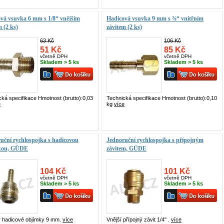
vá vsuvka 6 mm s 1/8“ vnějším
Hadicová vsuvka 9 mm s ⅜“ vnitřním
m (2 ks)
závitem (2 ks)
63 Kč
106 Kč
51 Kč
85 Kč
včetně DPH
včetně DPH
Skladem > 5 ks
Skladem > 5 ks
cká specifikace Hmotnost (brutto):0,03
Technická specifikace Hmotnost (brutto):0,10
e
kg
více
uční rychlospojka s hadicovou
Jednoruční rychlospojka s přípojným
kou, GÜDE
závitem, GÜDE
104 Kč
101 Kč
včetně DPH
včetně DPH
Skladem > 5 ks
Skladem > 5 ks
 hadicové objímky 9 mm.
více
Vnější přípojný závit 1/4" .
více