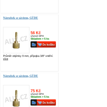
Nátrubek se závitem, GÜDE
56 Kč
včetně DPH
Skladem > 5 ks
Průměr objímky 9 mm, přípojka 3/8" vnitřní.
více
Nátrubek se závitem, GÜDE
75 Kč
včetně DPH
Skladem > 5 ks