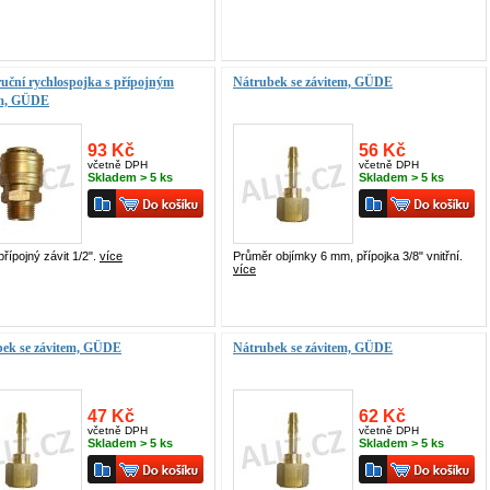
uční rychlospojka s přípojným
Nátrubek se závitem, GÜDE
em, GÜDE
93 Kč
56 Kč
včetně DPH
včetně DPH
Skladem > 5 ks
Skladem > 5 ks
přípojný závit 1/2".
více
Průměr objímky 6 mm, přípojka 3/8" vnitřní.
více
bek se závitem, GÜDE
Nátrubek se závitem, GÜDE
47 Kč
62 Kč
včetně DPH
včetně DPH
Skladem > 5 ks
Skladem > 5 ks