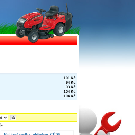
101 Kč
94 Kč
93 Kč
104 Kč
104 Kč
í»
Hadicová spojka s objímkou, GÜDE