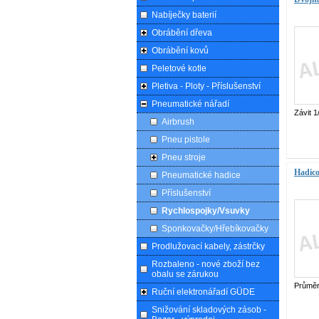
Nabíječky baterií
Obrábění dřeva
Obrábění kovů
Peletové kotle
Pletiva - Ploty - Příslušenství
Pneumatické nářadí
Závit 1
Airbrush
Pneu pistole
Pneu stroje
Hadic
Pneumatické hadice
Příslušenství
Rychlospojky/Vsuvky
Sponkovačky/Hřebíkovačky
Prodlužovací kabely, zástrčky
Rozbaleno - nové zboží bez
obalu se zárukou
Průměr
Ruční elektronářadí GÜDE
Snižování skladových zásob -