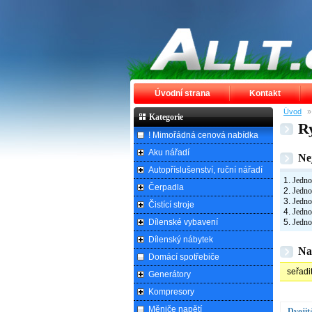
Úvodní strana
Kontakt
Úvod
Kategorie
R
! Mimořádná cenová nabídka
Aku nářadí
Ne
Autopříslušenství, ruční nářadí
Jedno
Čerpadla
Jedno
Jedno
Čistící stroje
Jedno
Dílenské vybavení
Jedno
Dílenský nábytek
Na
Domácí spotřebiče
seřadi
Generátory
Kompresory
Měniče napětí
Dvoji