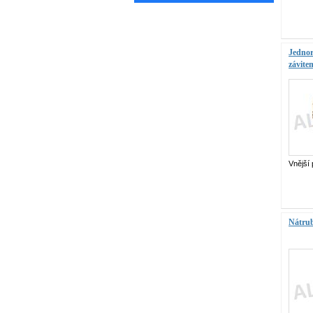
Jednor
závit
Vnější 
Nátru