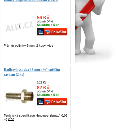
56 Kč
včetně DPH
Skladem > 5 ks
Průměr objímky 6 mm, 2 kusy.
více
Hadicová vsuvka 13 mm s ⅜“ vnějším
závitem (2 ks)
102 Kč
82 Kč
včetně DPH
Skladem > 5 ks
Technická specifikace Hmotnost (brutto):0,06
kg
více