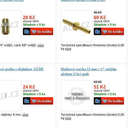
86 Kč
28 Kč
69 Kč
včetně DPH
včetně DPH
Skladem > 5 ks
Skladem > 5 ks
/4" vnější, závit 3/8" vnější.
více
Technická specifikace Hmotnost (brutto):0,06
kg
více
ová spojka s objímkou, GÜDE
Hadicová vsuvka 13 mm s ¼“ vnějším
závitem (2 ks) gude
63 Kč
24 Kč
51 Kč
včetně DPH
včetně DPH
Skladem > 5 ks
Skladem > 5 ks
 objímky 9 mm.
více
Technická specifikace Hmotnost (brutto):0,05
kg
více