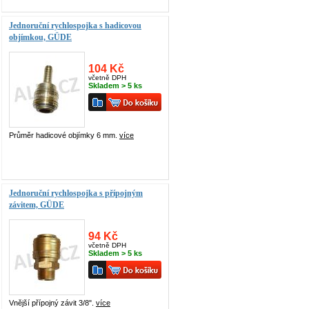
Jednoruční rychlospojka s hadicovou
objímkou, GÜDE
104 Kč
včetně DPH
Skladem > 5 ks
Průměr hadicové objímky 6 mm.
více
Jednoruční rychlospojka s přípojným
závitem, GÜDE
94 Kč
včetně DPH
Skladem > 5 ks
Vnější přípojný závit 3/8".
více