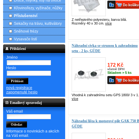
Drtiče, mlýnky, lisy na ovoce
Křovinořezy, vyžínače, nůžky
Příslušenství
Z netřepivého polyesteru, barva bílá.
Sekačky na trávu, kultivátory
Rozměry 40 x 30 cm.
více
Sněhové frézy
Vysavače listí
Náhradní cívka se strunou k zahradnímu
Přihlášení
setu - 2 ks, GÜDE
Jméno
172 Kč
Heslo
včetně DPH
Skladem > 5 ks
nová registrace
zapomenuté heslo
Vhodná k zahradnímu setu GPS 1800/ 3 v 1.
více
Emailový zpravodaj
Váš email
Náhradní lišta k motorové pile GAK 750 B
GÜDE
Informace o novinkách a akcích
na Váš email.