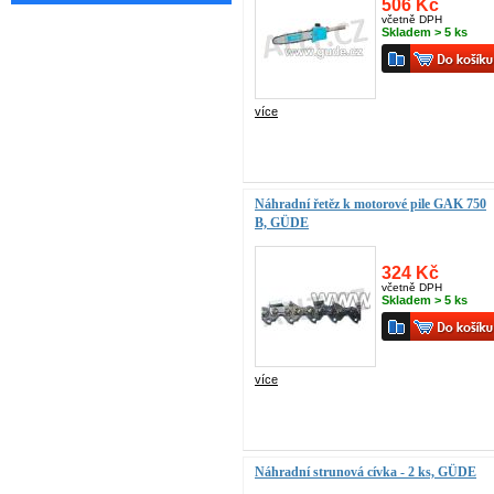
506 Kč
včetně DPH
Skladem > 5 ks
více
Náhradní řetěz k motorové pile GAK 750
B, GÜDE
324 Kč
včetně DPH
Skladem > 5 ks
více
Náhradní strunová cívka - 2 ks, GÜDE