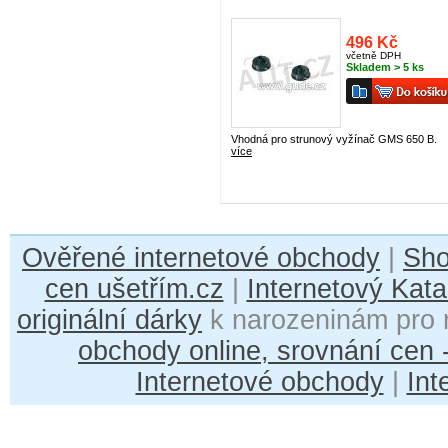
496 Kč
včetně DPH
Skladem > 5 ks
Vhodná pro strunový vyžínač GMS 650 B.
více
Ověřené internetové obchody
|
Sh
cen ušetřím.cz
|
Internetový Kata
originální dárky
k narozeninám pro 
obchody online, srovnání cen
Internetové obchody
|
Int