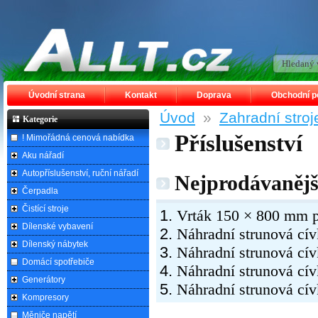
Úvodní strana
Kontakt
Doprava
Obchodní 
Úvod
»
Zahradní stroj
Kategorie
Příslušenství
! Mimořádná cenová nabídka
Aku nářadí
Autopříslušenství, ruční nářadí
Nejprodávanější
Čerpadla
Čistící stroje
Vrták 150 × 800 mm
Dílenské vybavení
Náhradní strunová cí
Dílenský nábytek
Náhradní strunová cí
Domácí spotřebiče
Náhradní strunová cí
Generátory
Náhradní strunová cí
Kompresory
Měniče napětí