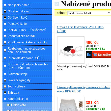
Nabízené prod
Nabíječky baterií
Obrábění dřeva
seřadit
Obrábění kovů
Peletové kotle
Cívka a kryt k vyžínači GMS 1100 B,
Pletiva - Ploty - Příslušenství
GÜDE
Pneumatické nářadí
496 Kč
Prodlužovací kabely, zástrčky
včetně DPH
Rozbaleno - nové zboží bez
Skladem > 5 ks
obalu se zárukou
Ruční elektronářadí GÜDE
Snižování skladových zásob -
Vhodné pro strunový vyžínač GMS 1100 B.
Bazar - výprodej
více
Stavební stroje
Svářecí agregáty
Topná tělesa
Lisovací plátno pro lisy na ovoce / drobné
ovoce BP 6, GÜDE
Zahrada
Zahradní stroje
381 Kč
Drtiče větví
včetně DPH
Skladem > 5 ks