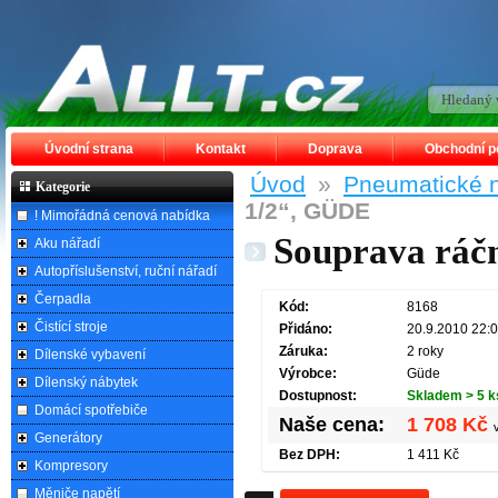
Úvodní strana
Kontakt
Doprava
Obchodní 
Úvod
»
Pneumatické n
Kategorie
1/2“, GÜDE
! Mimořádná cenová nabídka
Souprava ráč
Aku nářadí
Autopříslušenství, ruční nářadí
Čerpadla
Kód:
8168
Čistící stroje
Přidáno:
20.9.2010 22:
Záruka:
2 roky
Dílenské vybavení
Výrobce:
Güde
Dílenský nábytek
Dostupnost:
Skladem > 5 k
Domácí spotřebiče
Naše cena:
1 708 Kč
Generátory
Bez DPH:
1 411 Kč
Kompresory
Měniče napětí