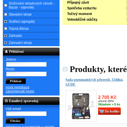
Přípojný závit
Snižování skladových zásob -
Bazar - výprodej
Spotřeba vzduchu
Točivý moment
Stavební stroje
Volnoběžné otáčky
Svářecí agregáty
Topná tělesa
Zahrada
Zahradní stroje
Přihlášení
Jméno
Produkty, které
Heslo
Sada pneumatických přístrojů, 15dílná,
GÜDE
nová registrace
zapomenuté heslo
2 705 Kč
Emailový zpravodaj
včetně DPH
Skladem > 5 ks
Váš email