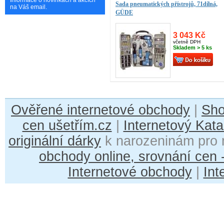
Informace o novinkách a akcích
Sada pneumatických přístrojů, 71dílná,
na Váš email.
GÜDE
3 043 Kč
včetně DPH
Skladem > 5 ks
Ověřené internetové obchody
|
Sh
cen ušetřím.cz
|
Internetový Kata
originální dárky
k narozeninám pro 
obchody online, srovnání cen
Internetové obchody
|
Int