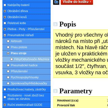
Nabíječky baterií
Obrábění dřeva
Obrábění kovů
Popis
Peletové kotle
Pletiva - Ploty - Příslušenství
Vhodný pro všechny obl
Pneumatické nářadí
nároků na místo při „u
Airbrush
místech. Na hlavě ráč
Pneu pistole
je uložen v praktickém
Pneu stroje
vložky mechanického ut
Filtry/Odlučovače /Maznice
součást 1/2", čtyřhran
Pneumatické hadice
vsuvka, 3 vložky na oč
Příslušenství
Rychlospojky/Vsuvky
Sponkovačky/Hřebíkovačky
Parametry
Prodlužovací kabely, zástrčky
Rozbaleno - nové zboží bez
obalu se zárukou
Hmotnost (cca)
Ruční elektronářadí GÜDE
Provozní tlak