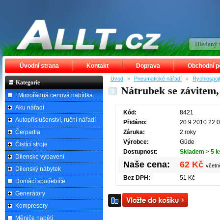
Úvodní strana
Kontakt
Doprava
Obchodní 
Úvod
»
Pneumatické nářadí
»
Rychlospoj
Kategorie
Nátrubek se závite
! Mimořádná cenová nabídka
Aku nářadí
Kód:
8421
Autopříslušenství, ruční nářadí
Přidáno:
20.9.2010 22:
Čerpadla
Záruka:
2 roky
Výrobce:
Güde
Čistící stroje
Dostupnost:
Skladem > 5 k
Dílenské vybavení
Naše cena:
62 Kč
včet
Dílenský nábytek
Bez DPH:
51 Kč
Domácí spotřebiče
Generátory
Kompresory
Měniče napětí