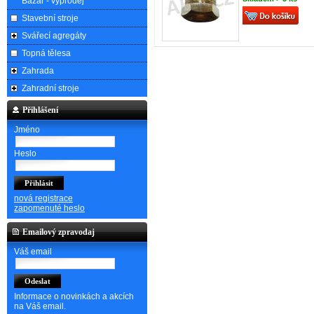
Bazar - výprodej
Stavební stroje
Svářecí agregáty
Topná tělesa
Zahrada
Zahradní stroje
Přihlášení
Jméno
Heslo
nová registrace
zapomenuté heslo
Emailový zpravodaj
Váš email
Informace o novinkách a akcích
na Váš email.