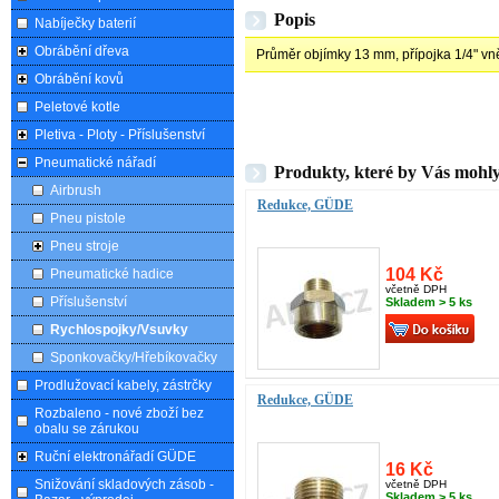
Popis
Nabíječky baterií
Obrábění dřeva
Průměr objímky 13 mm, přípojka 1/4" vněj
Obrábění kovů
Peletové kotle
Pletiva - Ploty - Příslušenství
Pneumatické nářadí
Produkty, které by Vás mohly
Airbrush
Redukce, GÜDE
Pneu pistole
Pneu stroje
104 Kč
Pneumatické hadice
včetně DPH
Příslušenství
Skladem > 5 ks
Rychlospojky/Vsuvky
Sponkovačky/Hřebíkovačky
Prodlužovací kabely, zástrčky
Redukce, GÜDE
Rozbaleno - nové zboží bez
obalu se zárukou
Ruční elektronářadí GÜDE
16 Kč
Snižování skladových zásob -
včetně DPH
Skladem > 5 ks