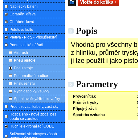
Nabíječky baterií
Obrábění dřeva
Obrábění kovů
Popis
Peletové kotle
Pletiva - Ploty - Příslušenství
Vhodná pro všechny b
Pneumatické nářadí
z hliníku, průměr trysk
Airbrush
ji lze použít i jako pis
Pneu pistole
Pneu stroje
Pneumatické hadice
Parametry
Příslušenství
Rychlospojky/Vsuvky
Provozní tlak
Sponkovačky/Hřebíkovačky
Průměr trysky
Prodlužovací kabely, zástrčky
Přípojný závit
Rozbaleno - nové zboží bez
Spotřeba vzduchu
obalu se zárukou
Ruční elektronářadí GÜDE
Snižování skladových zásob -