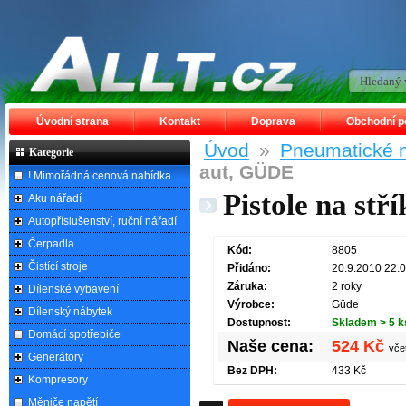
Úvodní strana
Kontakt
Doprava
Obchodní 
Úvod
»
Pneumatické n
Kategorie
aut, GÜDE
! Mimořádná cenová nabídka
Pistole na st
Aku nářadí
Autopříslušenství, ruční nářadí
Čerpadla
Kód:
8805
Čistící stroje
Přidáno:
20.9.2010 22:
Záruka:
2 roky
Dílenské vybavení
Výrobce:
Güde
Dílenský nábytek
Dostupnost:
Skladem > 5 k
Domácí spotřebiče
Naše cena:
524 Kč
vče
Generátory
Bez DPH:
433 Kč
Kompresory
Měniče napětí