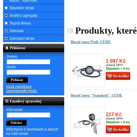
Bazar - výprodej
Stavební stroje
Svářecí agregáty
Topná tělesa
Produkty, které
Zahrada
Zahradní stroje
Hustič pneu Profi, GÜDE
Přihlášení
Jméno
1 097 Kč
včetně DPH
Heslo
Skladem > 5 ks
nová registrace
zapomenuté heslo
Hustič pneu "Standard", GÜDE
Emailový zpravodaj
Váš email
217 Kč
včetně DPH
Skladem > 5 ks
Informace o novinkách a akcích
na Váš email.