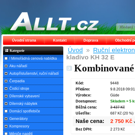
Úvodní strana
Kontakt
Doprava
Obchodní 
Úvod
»
Ruční elektro
Kategorie
kladivo KH 32 E
! Mimořádná cenová nabídka
Kombinované 
Aku nářadí
Autopříslušenství, ruční nářadí
Čerpadla
Kód:
9448
Čistící stroje
Přidáno:
9.8.2018 09:01
Výrobce:
Güde
Dílenské vybavení
Dostupnost:
Skladem > 5 k
Dílenský nábytek
Běžná cena:
3 437 Kč
Domácí spotřebiče
Ušetříte:
687 Kč (20 %)
Generátory
Naše cena:
2 750 Kč
Kompresory
Bez DPH:
2 273 Kč
Měniče napětí