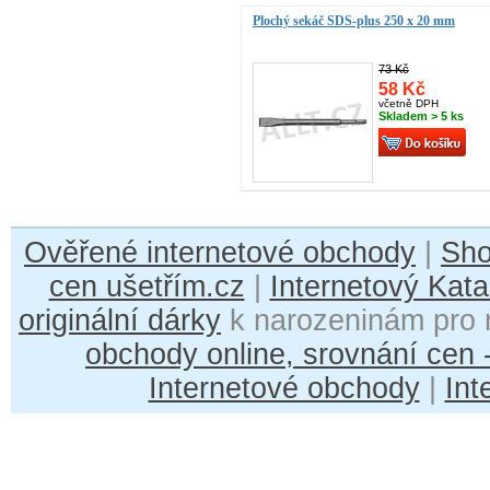
Plochý sekáč SDS-plus 250 x 20 mm
73 Kč
58 Kč
včetně DPH
Skladem > 5 ks
Ověřené internetové obchody
|
Sh
cen ušetřím.cz
|
Internetový Kata
originální dárky
k narozeninám pro 
obchody online, srovnání cen
Internetové obchody
|
Int