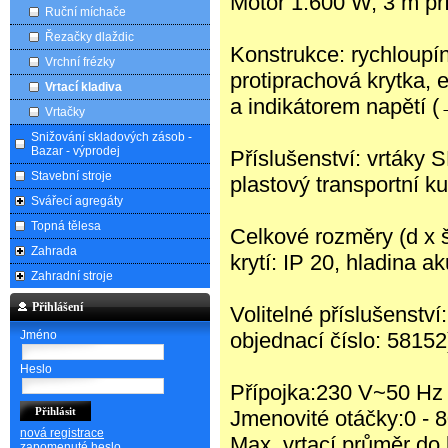
Motor 1.600 W, 3 m př
Ruční míchače
Řezačky dlaždic
Konstrukce: rychloupín
Vrchní frézky
protiprachová krytka, 
Vrtací kladiva
a indikátorem napětí 
Vrtačky
Snižování skladových zásob -
Bazar - výprodej
Příslušenství: vrtáky 
Stavební stroje
plastový transportní kuf
Svářecí agregáty
Topná tělesa
Celkové rozměry (d x š
Zahrada
krytí: IP 20, hladina 
Zahradní stroje
Přihlášení
Volitelné příslušenstv
Jméno
objednací číslo: 58152
Heslo
Přípojka:230 V~50 Hz
Jmenovité otáčky:0 - 8
nová registrace
Max. vrtací průměr d
zapomenuté heslo