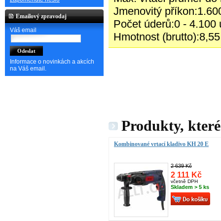
Jmenovitý příkon:1.6
Emailový zpravodaj
Počet úderů:0 - 4.100 
Váš email
Hmotnost (brutto):8,55
Informace o novinkách a akcích
na Váš email.
Produkty, které
Kombinované vrtací kladivo KH 20 E
2 639 Kč
2 111 Kč
včetně DPH
Skladem > 5 ks