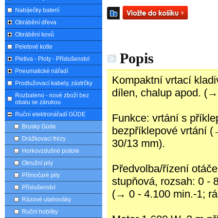
Nabíječky baterií
Obrábění dřeva
Obrábění kovů
Peletové kotle
Popis
Pletiva - Ploty - Příslušenství
Pneumatické nářadí
Kompaktní vrtací kladi
Prodlužovací kabely, zástrčky
dílen, chalup apod. (→
Rozbaleno - nové zboží bez
obalu se zárukou
Ruční elektronářadí GÜDE
Funkce: vrtání s přík
Brusky Güde
bezpříklepové vrtání (
Drážkovací frézy
30/13 mm).
Horkovzdušné pistole
Okružní pily
Předvolba/řízení otáč
Přímočaré pily
stupňová, rozsah: 0 -
Příslušenství
(→ 0 - 4.100 min.-1; rá
Rázové utahováky
Ruční hoblíky