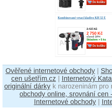
Kombinované vrtací kladivo KH 32 E
3 437 Kč
2 750 Kč
včetně DPH
Skladem > 5 ks
Ověřené internetové obchody
|
Sh
cen ušetřím.cz
|
Internetový Kata
originální dárky
k narozeninám pro 
obchody online, srovnání cen
Internetové obchody
|
Int