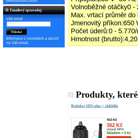
Volnoběžné otáčky0 - 
Emailový zpravodaj
Max. vrtací průměr d
Váš email
Jmenovitý příkon:650
Počet úderů:0 - 5.770/
Hmotnost (brutto):4,20
Informace o novinkách a akcích
na Váš email.
Produkty, které
Redukce SDS-plus + sklíčidlo
453 Kč
362 Kč
včetně DPH
Skladem > 5 ks