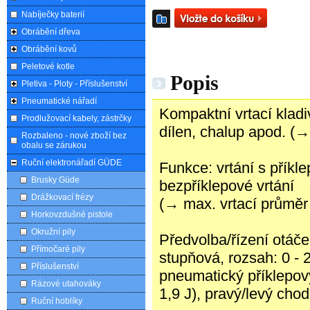
Nabíječky baterií
Obrábění dřeva
Obrábění kovů
Peletové kotle
Popis
Pletiva - Ploty - Příslušenství
Pneumatické nářadí
Kompaktní vrtací kladi
Prodlužovací kabely, zástrčky
dílen, chalup apod. (→
Rozbaleno - nové zboží bez
obalu se zárukou
Ruční elektronářadí GÜDE
Funkce: vrtání s přík
Brusky Güde
bezpříklepové vrtání
Drážkovací frézy
(→ max. vrtací průměr
Horkovzdušné pistole
Okružní pily
Předvolba/řízení otáč
Přímočaré pily
stupňová, rozsah: 0 - 2
Příslušenství
pneumatický příklepov
Rázové utahováky
1,9 J), pravý/levý chod
Ruční hoblíky