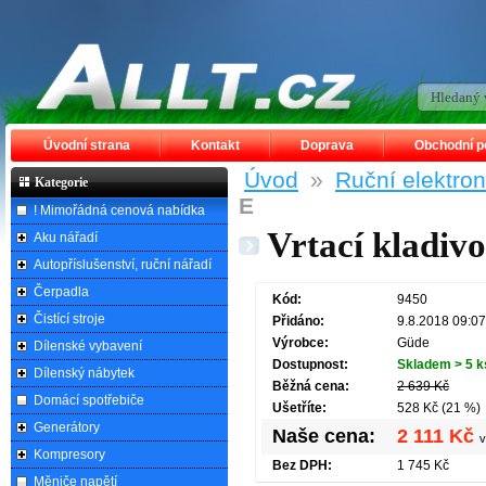
Úvodní strana
Kontakt
Doprava
Obchodní 
Úvod
»
Ruční elektro
Kategorie
E
! Mimořádná cenová nabídka
Vrtací kladiv
Aku nářadí
Autopříslušenství, ruční nářadí
Čerpadla
Kód:
9450
Čistící stroje
Přidáno:
9.8.2018 09:07
Výrobce:
Güde
Dílenské vybavení
Dostupnost:
Skladem > 5 k
Dílenský nábytek
Běžná cena:
2 639 Kč
Domácí spotřebiče
Ušetříte:
528 Kč (21 %)
Generátory
Naše cena:
2 111 Kč
v
Kompresory
Bez DPH:
1 745 Kč
Měniče napětí