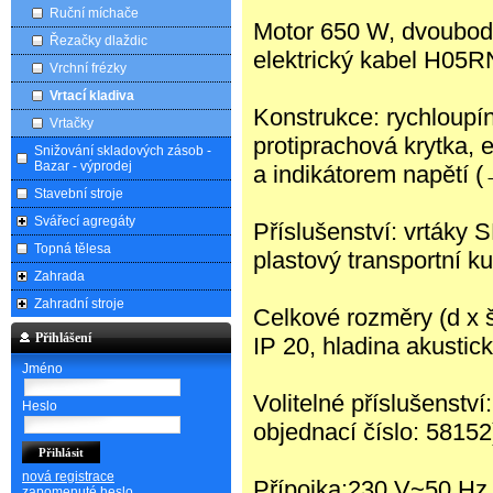
Ruční míchače
Motor 650 W, dvoubodo
Řezačky dlaždic
elektrický kabel H05R
Vrchní frézky
Vrtací kladiva
Konstrukce: rychloupín
Vrtačky
protiprachová krytka, 
Snižování skladových zásob -
Bazar - výprodej
a indikátorem napětí 
Stavební stroje
Svářecí agregáty
Příslušenství: vrtáky 
Topná tělesa
plastový transportní kuf
Zahrada
Zahradní stroje
Celkové rozměry (d x š 
Přihlášení
IP 20, hladina akusti
Jméno
Volitelné příslušenstv
Heslo
objednací číslo: 58152
nová registrace
Přípojka:230 V~50 Hz
zapomenuté heslo